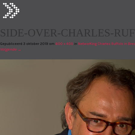
SIDE-OVER-CHARLES-RU
Gepubliceerd
3 oktober 2019
om
600 × 400
in
NetworKing Charles Ruffolo in Bre
Volgende →