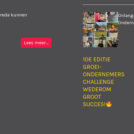
Breda kunnen
Onlangs
Ondern
Lees meer...
10E EDITIE
GROEI-
ONDERNEMERS
CHALLENGE
WEDEROM
GROOT
SUCCES!