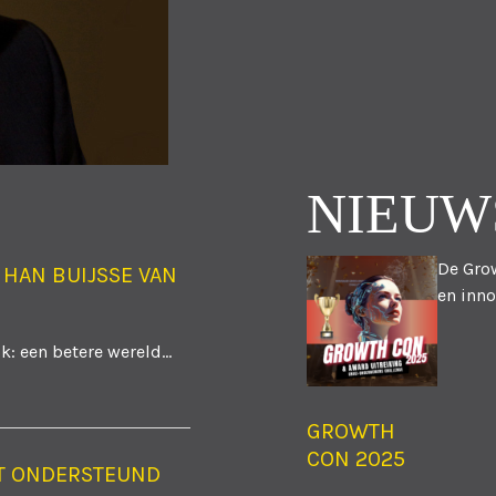
NIEUW
De Grow
 HAN BUIJSSE VAN
en inno
: een betere wereld...
GROWTH
CON 2025
T ONDERSTEUND