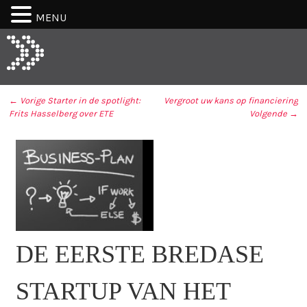
MENU
← Vorige
Starter in de spotlight:
Vergroot uw kans op financiering
Frits Hasselberg over ETE
Volgende →
BERICHT NAVIGATIE
DE EERSTE BREDASE
STARTUP VAN HET