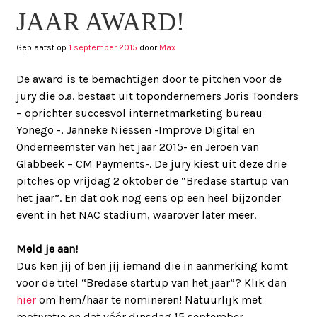
JAAR AWARD!
Geplaatst op
1 september 2015
door
Max
De award is te bemachtigen door te pitchen voor de
jury die o.a. bestaat uit topondernemers Joris Toonders
– oprichter succesvol internetmarketing bureau
Yonego -, Janneke Niessen -Improve Digital en
Onderneemster van het jaar 2015- en Jeroen van
Glabbeek – CM Payments-. De jury kiest uit deze drie
pitches op vrijdag 2 oktober de “Bredase startup van
het jaar”. En dat ook nog eens op een heel bijzonder
event in het NAC stadium, waarover later meer.
Meld je aan!
Dus ken jij of ben jij iemand die in aanmerking komt
voor de titel “Bredase startup van het jaar”? Klik dan
hier
om hem/haar te nomineren! Natuurlijk met
motivatie en dat vóór dinsdag 15 september.