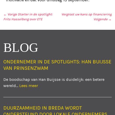
← Vorige
Starter in de spotlight:
Vergroot uw kans op financiering
Frits Hasselberg over ETE
Volgende →
BERICHT NAVIGATIE
BLOG
ONDERNEMER IN DE SPOTLIGHTS: HAN BUIJSSE
VAN PRINSENZWAM
De boodschap van Han Buijsse is duidelijk: een betere
wereld...
Lees meer
DUURZAAMHEID IN BREDA WORDT
ONDERSTEUND DOOR LOKALE ONDERNEMERS