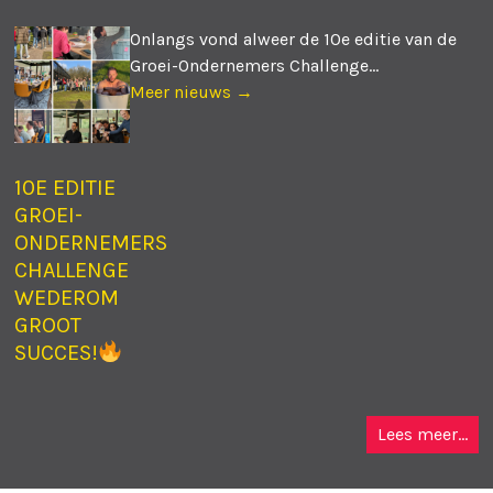
Onlangs vond alweer de 10e editie van de
Groei-Ondernemers Challenge...
Meer nieuws →
10E EDITIE
GROEI-
ONDERNEMERS
CHALLENGE
WEDEROM
GROOT
SUCCES!
Lees meer...