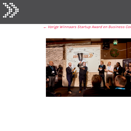
← Vorige
Winnaars Startup Award en Business C
BERICHT NAVIGA