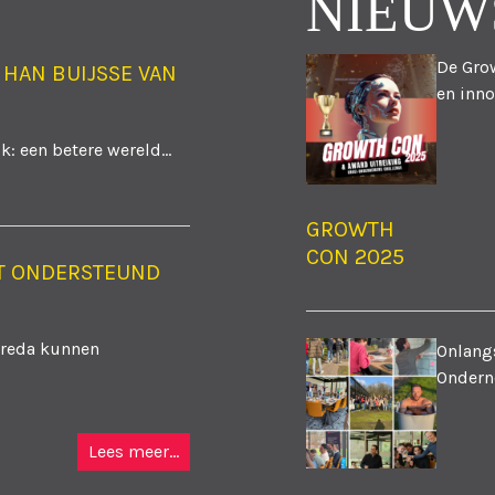
NIEUW
De Grow
 HAN BUIJSSE VAN
en inno
: een betere wereld...
GROWTH
CON 2025
T ONDERSTEUND
Breda kunnen
Onlangs
Ondern
Lees meer...