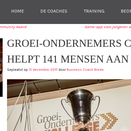
SKIP NAAR CONTENT
HOME
DE COACHES
TRAINING
BED
MENU
ommunity Award
Game-app voor jongeren w
TIE
GROEI-ONDERNEMERS 
HELPT 141 MENSEN AAN
Geplaatst op
15 december 2017
door
Business Coach Breda