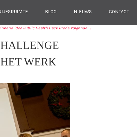
RIJFSRUIMTE
BLOG
NIEUWS
CONTACT
innend idee Public Health Hack Breda
Volgende →
CHALLENGE
 HET WERK