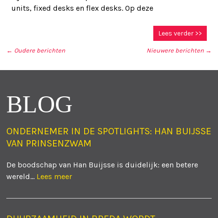
units, fixed desks en flex desks. Op deze
Lees verder >>
←
Oudere berichten
Nieuwere berichten
→
BERICHT NAVIGATIE
BLOG
ONDERNEMER IN DE SPOTLIGHTS: HAN BUIJSSE
VAN PRINSENZWAM
De boodschap van Han Buijsse is duidelijk: een betere
wereld...
Lees meer