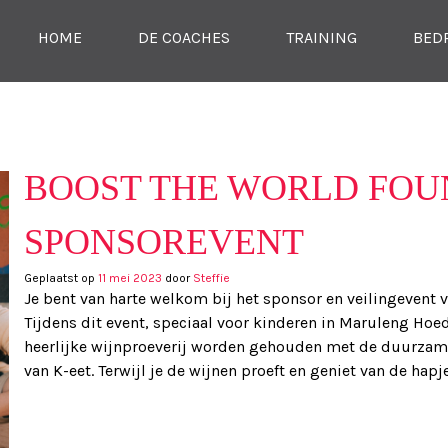
SKIP NAAR CONTENT
HOME
DE COACHES
TRAINING
BED
MENU
TIE
BOOST THE WORLD FOU
SPONSOREVENT
Geplaatst op
11 mei 2023
door
Steffie
Je bent van harte welkom bij het sponsor en veilingevent 
Tijdens dit event, speciaal voor kinderen in Maruleng Hoeds
heerlijke wijnproeverij worden gehouden met de duurzame
van K-eet. Terwijl je de wijnen proeft en geniet van de hapj