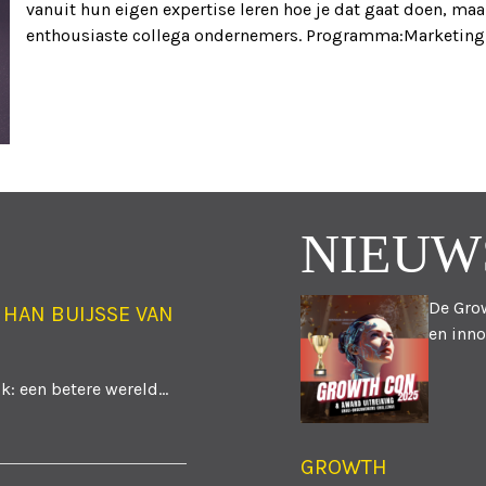
vanuit hun eigen expertise leren hoe je dat gaat doen, ma
enthousiaste collega ondernemers. Programma:Marketing
TIE
NIEUW
De Grow
 HAN BUIJSSE VAN
en inno
: een betere wereld...
GROWTH