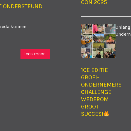
CON 2025
T ONDERSTEUND
Breda kunnen
Onlangs
Ondern
Lees meer...
10E EDITIE
GROEI-
ONDERNEMERS
CHALLENGE
WEDEROM
GROOT
SUCCES!