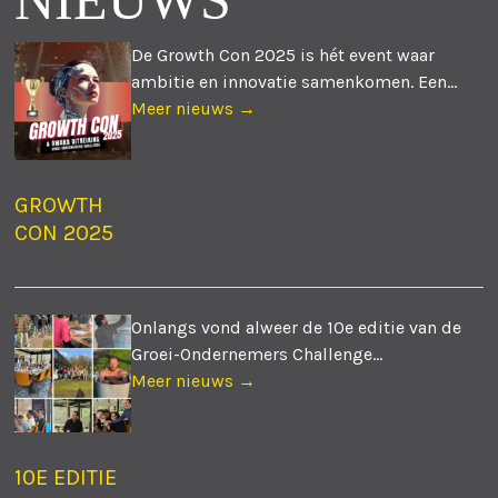
NIEUWS
De Growth Con 2025 is hét event waar
ambitie en innovatie samenkomen. Een...
Meer nieuws →
GROWTH
CON 2025
Onlangs vond alweer de 10e editie van de
Groei-Ondernemers Challenge...
Meer nieuws →
10E EDITIE