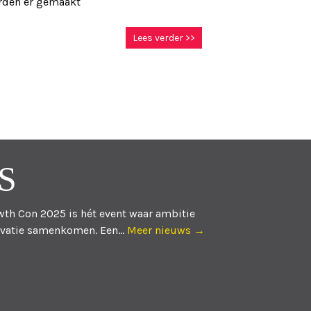
orden er gemaakt
Lees verder >>
S
th Con 2025 is hét event waar ambitie
vatie samenkomen. Een...
Meer nieuws →