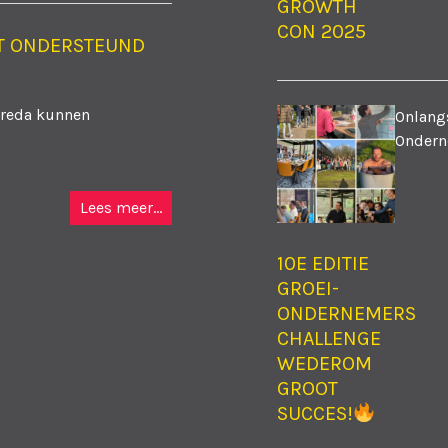
GROWTH
CON 2025
T ONDERSTEUND
Breda kunnen
Onlangs
Ondern
Lees meer...
10E EDITIE
GROEI-
ONDERNEMERS
CHALLENGE
WEDEROM
GROOT
SUCCES!