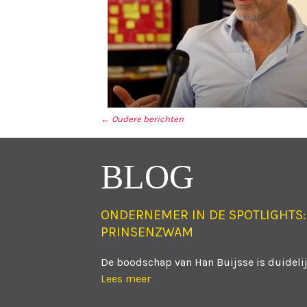
←
Oudere berichten
BERICHT NAVIGA
BLOG
ONDERNEMER IN DE SPOTLIGHTS:
PRINSENZWAM
De boodschap van Han Buijsse is duidelijk
Lees meer