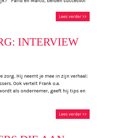
ijk? Farid en Marco, beiden succesvol
Lees verder >>
G: INTERVIEW
e zorg. Hij neemt je mee in zijn verhaal:
sers. Ook vertelt Frank o.a.
ordt als ondernemer, geeft hij tips en
Lees verder >>