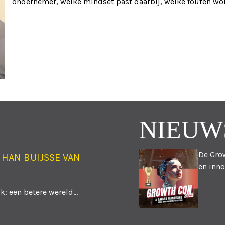
ondernemer, welke mindset past daarbij, welke fouten w
TIE
NIEUW
De Grow
 HAN BUIJSSE VAN
en inno
: een betere wereld...