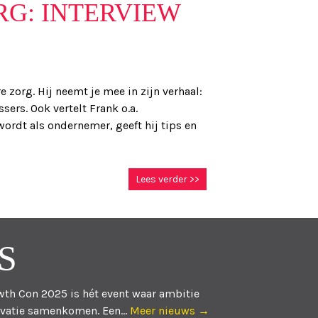
G: INTERVIEW
e zorg. Hij neemt je mee in zijn verhaal:
sers. Ook vertelt Frank o.a.
ordt als ondernemer, geeft hij tips en
Lees verder >>
S
th Con 2025 is hét event waar ambitie
vatie samenkomen. Een...
Meer nieuws →