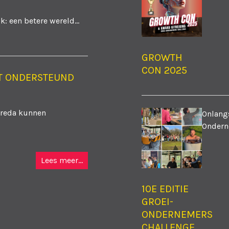
: een betere wereld...
GROWTH
CON 2025
T ONDERSTEUND
Breda kunnen
Onlangs
Ondern
Lees meer...
10E EDITIE
GROEI-
ONDERNEMERS
CHALLENGE