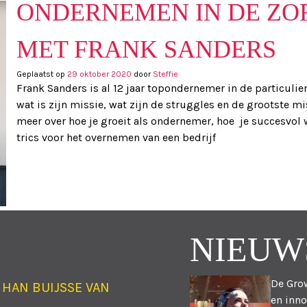
ONDERNEMEN IN DE ZOR
MET FRANK SANDERS
Geplaatst op
29 oktober 2020
door
Steffie
Frank Sanders is al 12 jaar topondernemer in de particulier
wat is zijn missie, wat zijn de struggles en de grootste mis
meer over hoe je groeit als ondernemer, hoe je succesvol w
trics voor het overnemen van een bedrijf
NIEUW
De Grow
 HAN BUIJSSE VAN
en inno