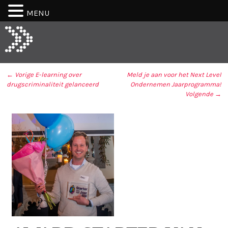
MENU
← Vorige
E-learning over
Meld je aan voor het Next Level
drugscriminaliteit gelanceerd
Ondernemen Jaarprogramma!
BERICHT NAVIGATIE
Volgende →