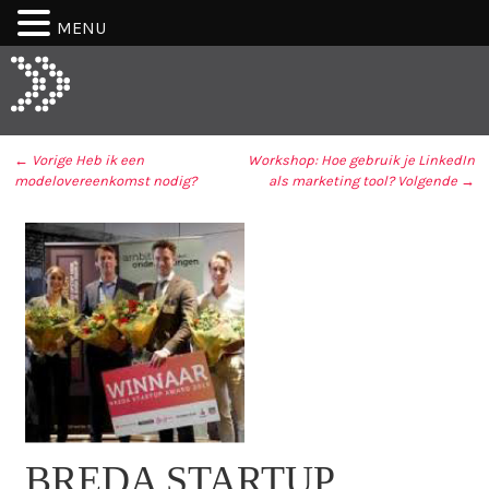
MENU
← Vorige
Heb ik een
Workshop: Hoe gebruik je LinkedIn
modelovereenkomst nodig?
als marketing tool?
Volgende →
BERICHT NAVIGATIE
BREDA STARTUP