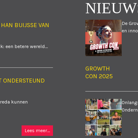
NIEUW
De Grow
 HAN BUIJSSE VAN
en inno
: een betere wereld...
GROWTH
CON 2025
T ONDERSTEUND
Breda kunnen
Onlangs
Ondern
Lees meer...