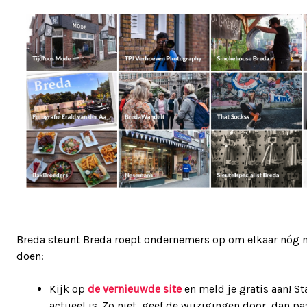
Breda steunt Breda roept ondernemers op om elkaar nóg m
doen:
Kijk op
de vernieuwde site
en meld je gratis aan! Sta
actueel is. Zo niet, geef de wijzigingen door, dan pa