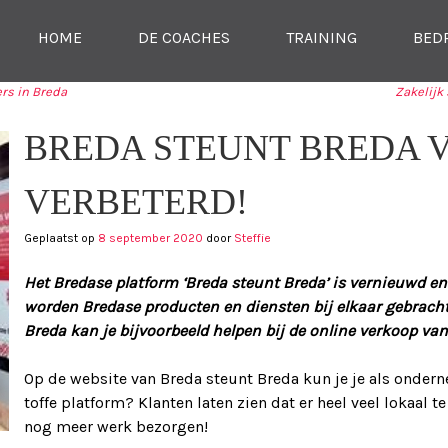
SKIP NAAR CONTENT
HOME
DE COACHES
TRAINING
BED
MENU
rs in Breda
Zakelijk
TIE
BREDA STEUNT BREDA 
VERBETERD!
Geplaatst op
8 september 2020
door
Steffie
Het Bredase platform ‘Breda steunt Breda’ is vernieuwd en 
worden Bredase producten en diensten bij elkaar gebracht.
Breda kan je bijvoorbeeld helpen bij de online verkoop van
Op de website van Breda steunt Breda kun je je als onde
toffe platform? Klanten laten zien dat er heel veel lokaal 
nog meer werk bezorgen!