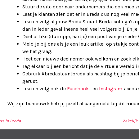
Stuur de site door naar ondernemers die ook mee z
Laat je klanten zien dat er in Breda dus nog veel mee
Like en volg al jouw Breda Steunt Breda-collega’s op
dan in ieder geval ineens heel veel volgers bij. En je
Deel of like (duimpje, hartje) een post van je mede-
Meld je bij ons als je een leuk artikel op stukje cont
we het graag.
Heet een nieuwe deelnemer ook welkom en zoek elkaar
Tag elkaar bij een bericht dat je de virtuele wereld i
Gebruik #bredasteuntbreda als hashtag bij je beri
gerust.
Like en volg ook de
Facebook
– en
Instagram
-accoun
Wij zijn benieuwd: heb jij jezelf al aangemeld bij dit mooie
rs in Breda
Zakelijk
TIE