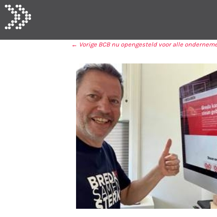
← Vorige
BCB nu opengesteld voor alle onderneme
BERICHT NAVIGA