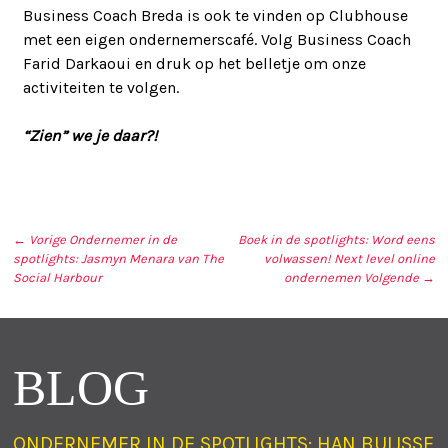
Business Coach Breda is ook te vinden op Clubhouse
met een eigen ondernemerscafé. Volg Business Coach
Farid Darkaoui en druk op het belletje om onze
activiteiten te volgen.
“Zien” we je daar?!
← Vorige
Ondernemer in de
Boek in de spotlights: Word eens
spotlights: Jasmyn Menara van The
volwassen! Next level online
BERICHT NAVIGATIE
Social Harbour
ondernemen
Volgende →
BLOG
ONDERNEMER IN DE SPOTLIGHTS: HAN BUIJSSE