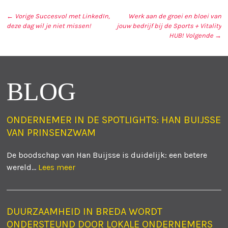
← Vorige
Succesvol met LinkedIn,
Werk aan de groei en bloei van
deze dag wil je niet missen!
jouw bedrijf bij de Sports + Vitality
BERICHT NAVIGATIE
HUB!
Volgende →
BLOG
ONDERNEMER IN DE SPOTLIGHTS: HAN BUIJSSE
VAN PRINSENZWAM
De boodschap van Han Buijsse is duidelijk: een betere
wereld...
Lees meer
DUURZAAMHEID IN BREDA WORDT
ONDERSTEUND DOOR LOKALE ONDERNEMERS