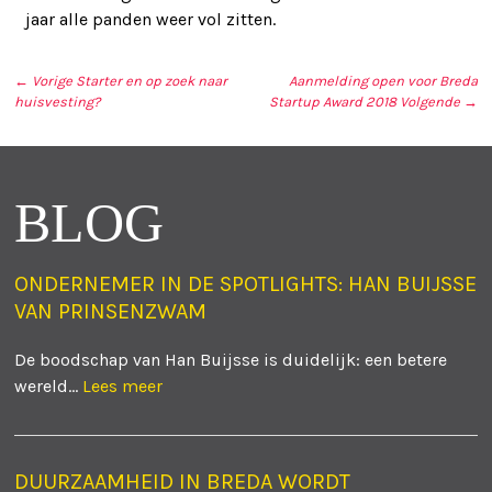
jaar alle panden weer vol zitten.
← Vorige
Starter en op zoek naar
Aanmelding open voor Breda
huisvesting?
Startup Award 2018
Volgende →
BERICHT NAVIGATIE
BLOG
ONDERNEMER IN DE SPOTLIGHTS: HAN BUIJSSE
VAN PRINSENZWAM
De boodschap van Han Buijsse is duidelijk: een betere
wereld...
Lees meer
DUURZAAMHEID IN BREDA WORDT