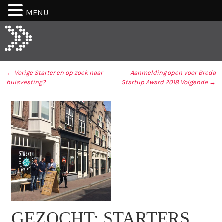
MENU
← Vorige
Starter en op zoek naar
Aanmelding open voor Breda
huisvesting?
Startup Award 2018
Volgende →
BERICHT NAVIGATIE
GEZOCHT: STARTERS