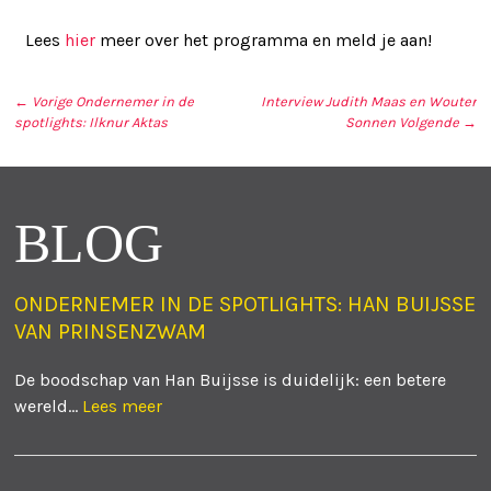
Lees
hier
meer over het programma en meld je aan!
← Vorige
Ondernemer in de
Interview Judith Maas en Wouter
spotlights: Ilknur Aktas
Sonnen
Volgende →
BERICHT NAVIGATIE
BLOG
ONDERNEMER IN DE SPOTLIGHTS: HAN BUIJSSE
VAN PRINSENZWAM
De boodschap van Han Buijsse is duidelijk: een betere
wereld...
Lees meer