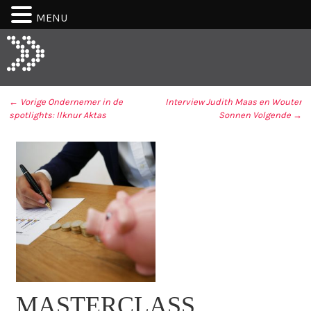
MENU
← Vorige
Ondernemer in de
Interview Judith Maas en Wouter
spotlights: Ilknur Aktas
Sonnen
Volgende →
BERICHT NAVIGATIE
MASTERCLASS