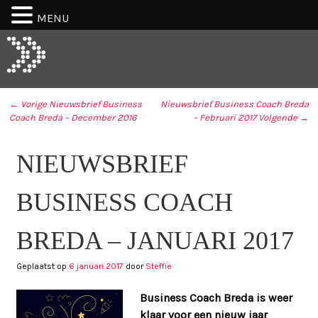
MENU
← Vorige
Nieuwsbrief Business
Nieuwsbrief Business Coach Breda
Coach Breda – December 2016
– Februari 2017
Volgende →
BERICHT NAVIGATIE
N
NIEUWSBRIEF
Vo
B
N
C
B
B
BUSINESS COACH
C
–
B
Fe
–
2
BREDA – JANUARI 2017
D
V
2
Geplaatst op
6 januari 2017
door
Steffie
Business Coach Breda is weer
klaar voor een nieuw jaar