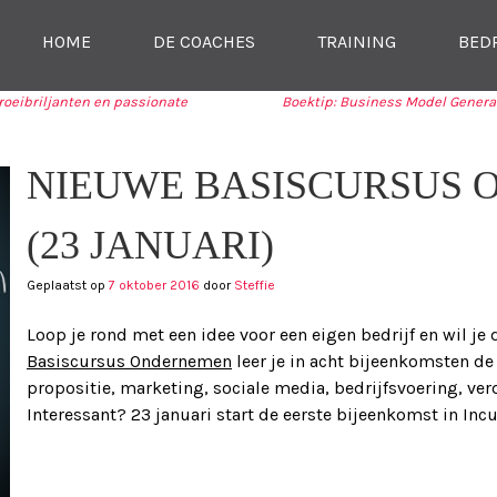
SKIP NAAR CONTENT
HOME
DE COACHES
TRAINING
BED
MENU
roeibriljanten en passionate
Boektip: Business Model Generati
TIE
NIEUWE BASISCURSUS 
(23 JANUARI)
Geplaatst op
7 oktober 2016
door
Steffie
Loop je rond met een idee voor een eigen bedrijf en wil je
Basiscursus Ondernemen
leer je in acht bijeenkomsten d
propositie, marketing, sociale media, bedrijfsvoering, v
Interessant? 23 januari start de eerste bijeenkomst in Inc