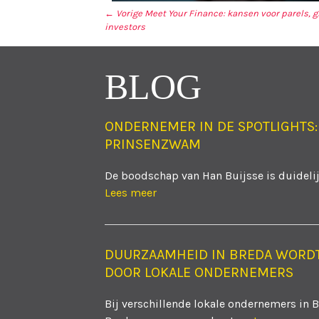
← Vorige
Meet Your Finance: kansen voor parels, g
investors
BERICHT NAVIGA
BLOG
ONDERNEMER IN DE SPOTLIGHTS:
PRINSENZWAM
De boodschap van Han Buijsse is duidelijk
Lees meer
DUURZAAMHEID IN BREDA WORD
DOOR LOKALE ONDERNEMERS
Bij verschillende lokale ondernemers in 