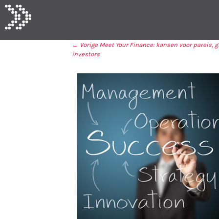
← Vorige
Meet Your Finance: kansen voor parels, g
investors
BERICHT NAVIGA