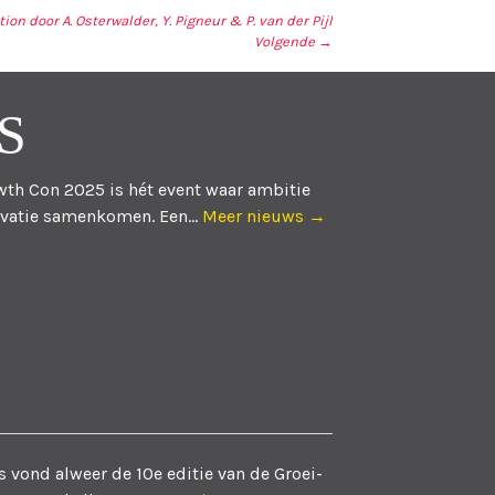
on door A. Osterwalder, Y. Pigneur & P. van der Pijl
Volgende →
S
th Con 2025 is hét event waar ambitie
vatie samenkomen. Een...
Meer nieuws →
 vond alweer de 10e editie van de Groei-