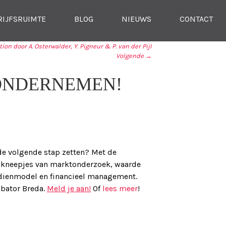
RIJFSRUIMTE
BLOG
NIEUWS
CONTACT
on door A. Osterwalder, Y. Pigneur & P. van der Pijl
Volgende →
ONDERNEMEN!
 de volgende stap zetten? Met de
e kneepjes van marktonderzoek, waarde
erdienmodel en financieel management.
ubator Breda.
Meld je aan!
Of
lees meer
!