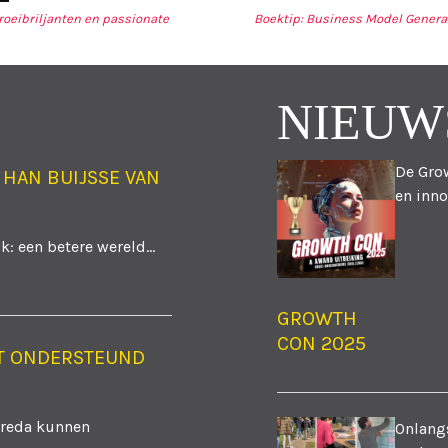
roeibriljanten en passionate
Boektip: Business Model Generati
TIE
NIEUW
De Grow
 HAN BUIJSSE VAN
en inno
: een betere wereld...
GROWTH
CON 2025
T ONDERSTEUND
Breda kunnen
Onlangs