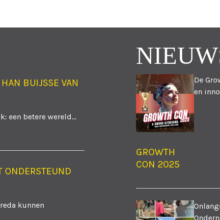
TIE
NIEUW
De Grow
 HAN BUIJSSE VAN
en inno
: een betere wereld...
GROWTH
CON 2025
T ONDERSTEUND
Breda kunnen
Onlangs
Ondern