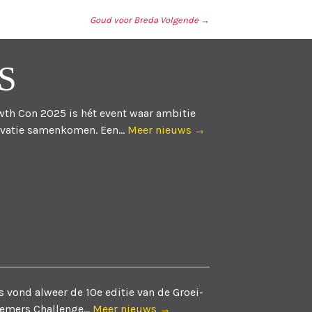
Goud voor Breda
Volgende →
S
th Con 2025 is hét event waar ambitie
vatie samenkomen. Een...
Meer nieuws →
 vond alweer de 10e editie van de Groei-
emers Challenge...
Meer nieuws →