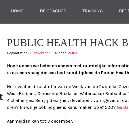
SKIP NAAR CONTENT
HOME
DE COACHES
TRAINING
BED
MENU
TIE
PUBLIC HEALTH HACK B
Geplaatst op
29 november 2017
door
Steffie
Hoe kunnen we beter en anders met ruimtelijke informatie 
is o.a. een vraag die aan bod komt tijdens de Public Health
Het event is de afsluiter van de Week van de Publieke Ge
West-Brabant, Gemeente Breda, en Waterschap Brabantse De
4 challenges. Ben jij designer, developer, vormgever of dat
oren? En wil je ook nog eens kans maken op €1500?
Ga da
Aanmelden kan tot 3 december.