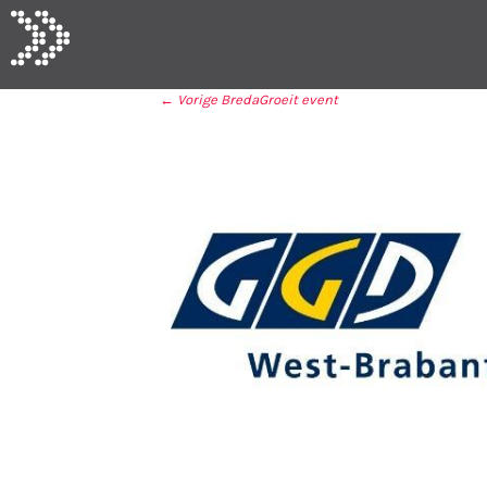
← Vorige
BredaGroeit event
BERICHT NAVIGA