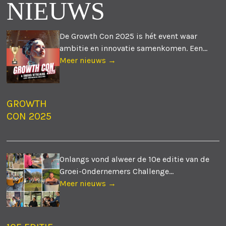
NIEUWS
De Growth Con 2025 is hét event waar
ambitie en innovatie samenkomen. Een...
Meer nieuws →
GROWTH
CON 2025
Onlangs vond alweer de 10e editie van de
Groei-Ondernemers Challenge...
Meer nieuws →