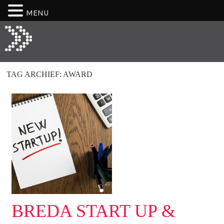
MENU
TAG ARCHIEF:
AWARD
BREDA START UP &