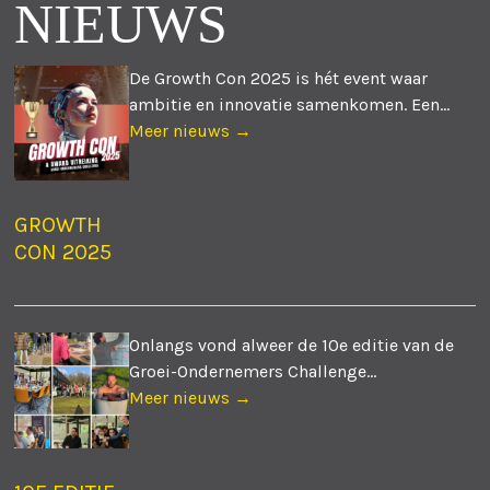
NIEUWS
De Growth Con 2025 is hét event waar
ambitie en innovatie samenkomen. Een...
Meer nieuws →
GROWTH
CON 2025
Onlangs vond alweer de 10e editie van de
Groei-Ondernemers Challenge...
Meer nieuws →