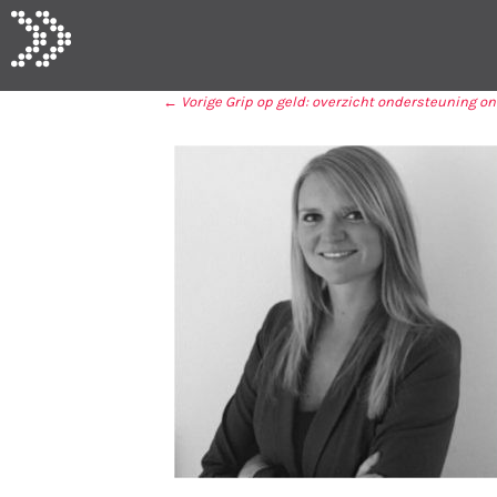
← Vorige
Grip op geld: overzicht ondersteuning 
BERICHT NAVIGA