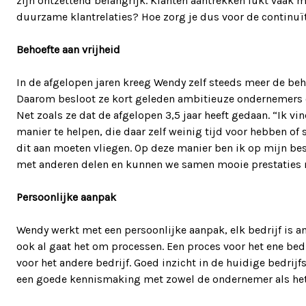
zijn ontzettend belangrijk. Klanten aantrekken lukt vaak m
duurzame klantrelaties? Hoe zorg je dus voor de continuïte
Behoefte aan vrijheid
In de afgelopen jaren kreeg Wendy zelf steeds meer de beho
Daarom besloot ze kort geleden ambitieuze ondernemers o
Net zoals ze dat de afgelopen 3,5 jaar heeft gedaan. “Ik v
manier te helpen, die daar zelf weinig tijd voor hebben o
dit aan moeten vliegen. Op deze manier ben ik op mijn best
met anderen delen en kunnen we samen mooie prestaties n
Persoonlijke aanpak
Wendy werkt met een persoonlijke aanpak, elk bedrijf is 
ook al gaat het om processen. Een proces voor het ene bedr
voor het andere bedrijf. Goed inzicht in de huidige bedrijf
een goede kennismaking met zowel de ondernemer als het 