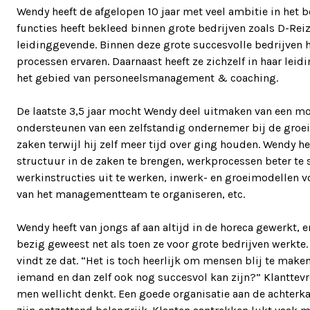
Wendy heeft de afgelopen 10 jaar met veel ambitie in het b
functies heeft bekleed binnen grote bedrijven zoals D-Rei
leidinggevende. Binnen deze grote succesvolle bedrijven 
processen ervaren. Daarnaast heeft ze zichzelf in haar le
het gebied van personeelsmanagement & coaching.
De laatste 3,5 jaar mocht Wendy deel uitmaken van een mo
ondersteunen van een zelfstandig ondernemer bij de groei v
zaken terwijl hij zelf meer tijd over ging houden. Wendy h
structuur in de zaken te brengen, werkprocessen beter te s
werkinstructies uit te werken, inwerk- en groeimodellen vo
van het managementteam te organiseren, etc.
Wendy heeft van jongs af aan altijd in de horeca gewerkt, 
bezig geweest net als toen ze voor grote bedrijven werkte
vindt ze dat. “Het is toch heerlijk om mensen blij te maken
iemand en dan zelf ook nog succesvol kan zijn?” Klanttevr
men wellicht denkt. Een goede organisatie aan de achterkan