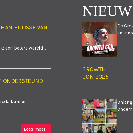
NIEUW
De Grow
 HAN BUIJSSE VAN
en inno
: een betere wereld...
GROWTH
CON 2025
T ONDERSTEUND
Breda kunnen
Onlangs
Ondern
Lees meer...