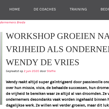
SKIP NAAR CONTENT
HOME
DE COACHES
TRAINING
BED
MENU
ondernemers Breda
TIE
WORKSHOP GROEIEN N
VRIJHEID ALS ONDERN
WENDY DE VRIES
Geplaatst op
2 juni 2020
door
Steffie
Wendy raakt altijd super geïntrigeerd door passievolle on
over hun missie, visie, de behaalde successen, hun drom
de vrijheid te bereiken waar ze altijd al van droomden. Ze
ondernemers desondanks vaak worden ingehaald binnen hu
dagelijkse werk. Ze willen wel verder groeien, maar dit lukt