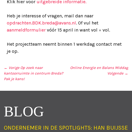
Klik hier voor
uitgebreide informatie.
Heb je interesse of vragen, mail dan naar
opdrachten.BDK.breda@avans.nl
.
Of vul het
aanmeldformulier
vóór 15 april in want vol = vol.
Het projectteam neemt binnen 1 werkdag contact met
je op.
← Vorige
Op zoek naar
Online Energie en Balans Middag
kantoorruimte in centrum Breda?
Volgende →
BERICHT NAVIGATIE
Pak je kans!
BLOG
ONDERNEMER IN DE SPOTLIGHTS: HAN BUIJSSE