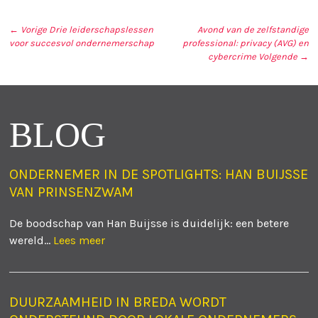
← Vorige
Drie leiderschapslessen
Avond van de zelfstandige
voor succesvol ondernemerschap
professional: privacy (AVG) en
BERICHT NAVIGATIE
cybercrime
Volgende →
BLOG
ONDERNEMER IN DE SPOTLIGHTS: HAN BUIJSSE
VAN PRINSENZWAM
De boodschap van Han Buijsse is duidelijk: een betere
wereld...
Lees meer
DUURZAAMHEID IN BREDA WORDT