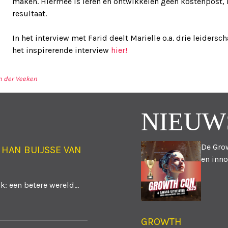
maken. Hiermee is leren en ontwikkelen geen kostenpost,
resultaat.
In het interview met Farid deelt Marielle o.a. drie leidersc
het inspirerende interview
hier!
n der Veeken
TIE
NIEUW
De Grow
 HAN BUIJSSE VAN
en inno
: een betere wereld...
GROWTH