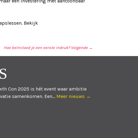
 maar een investering met aantoonbaar
hapslessen. Bekijk
Hoe beïnvloed je een eerste indruk?
Volgende →
S
th Con 2025 is hét event waar ambitie
vatie samenkomen. Een...
Meer nieuws →