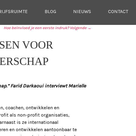
RIJFSRUIMTE
BLOG
NIEUWS
CONTACT
Hoe beïnvloed je een eerste indruk?
Volgende →
SSEN VOOR
ERSCHAP
ap.” Farid Darkaoui interviewt Marielle
nen, coachen, ontwikkelen en
fit als non-profit organisaties,
naast is ze internationaal
eren en ontwikkelen aantoonbaar te