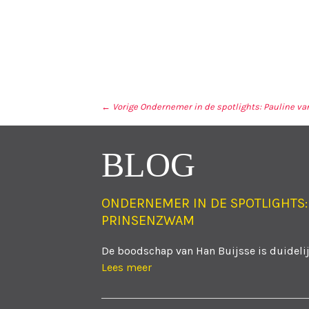
← Vorige
Ondernemer in de spotlights: Pauline va
BERICHT NAVIGA
BLOG
ONDERNEMER IN DE SPOTLIGHTS:
PRINSENZWAM
De boodschap van Han Buijsse is duidelijk
Lees meer