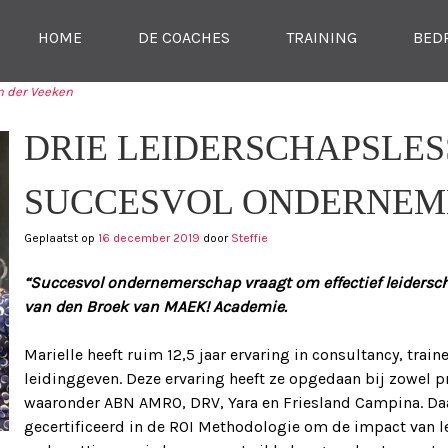
SKIP NAAR CONTENT
HOME
DE COACHES
TRAINING
BED
MENU
n der Veeken
TIE
DRIE LEIDERSCHAPSLE
SUCCESVOL ONDERNEM
Geplaatst op
16 december 2019
door
Steffie
“Succesvol ondernemerschap vraagt om effectief leidersch
van den Broek van MAEK! Academie.
Marielle heeft ruim 12,5 jaar ervaring in consultancy, trai
leidinggeven. Deze ervaring heeft ze opgedaan bij zowel pro
waaronder ABN AMRO, DRV, Yara en Friesland Campina. Daar
gecertificeerd in de ROI Methodologie om de impact van l