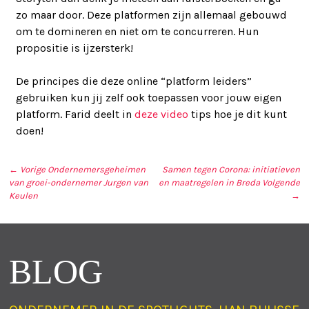
zo maar door. Deze platformen zijn allemaal gebouwd
om te domineren en niet om te concurreren. Hun
propositie is ijzersterk!
De principes die deze online “platform leiders”
gebruiken kun jij zelf ook toepassen voor jouw eigen
platform. Farid deelt in
deze video
tips hoe je dit kunt
doen!
← Vorige
Ondernemersgeheimen
Samen tegen Corona: initiatieven
van groei-ondernemer Jurgen van
en maatregelen in Breda
Volgende
BERICHT NAVIGATIE
Keulen
→
BLOG