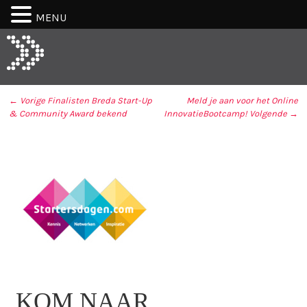
MENU
← Vorige
Finalisten Breda Start-Up
Meld je aan voor het Online
& Community Award bekend
InnovatieBootcamp!
Volgende →
BERICHT NAVIGATIE
KOM NAAR