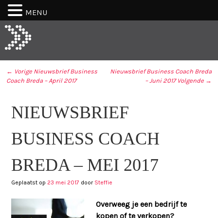
MENU
← Vorige
Nieuwsbrief Business
Nieuwsbrief Business Coach Breda
Coach Breda – April 2017
– Juni 2017
Volgende →
BERICHT NAVIGATIE
N
NIEUWSBRIEF
Vo
B
N
C
B
B
BUSINESS COACH
C
–
B
Ju
–
2
BREDA – MEI 2017
Ap
V
2
Geplaatst op
23 mei 2017
door
Steffie
Overweeg je een bedrijf te
kopen of te verkopen?