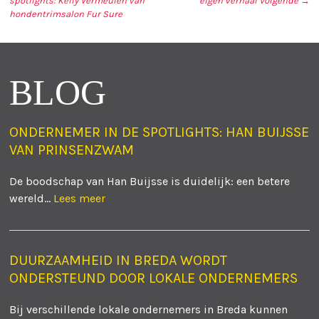
spotlights: Kelly Vermeulen van
eigen verhaal
Volgende →
BERICHT NAVIGATIE
hondentrimsalon Fur Sure
BLOG
ONDERNEMER IN DE SPOTLIGHTS: HAN BUIJSSE
VAN PRINSENZWAM
De boodschap van Han Buijsse is duidelijk: een betere
wereld...
Lees meer
DUURZAAMHEID IN BREDA WORDT
ONDERSTEUND DOOR LOKALE ONDERNEMERS
Bij verschillende lokale ondernemers in Breda kunnen