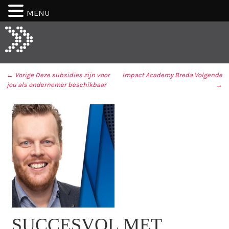
MENU
← Vorige
Deze subsidies zijn voor
Impact Academy Breda
Volgende
jou als ondernemer beschikbaar
→
BERICHT NAVIGATIE
SUCCESVOL MET