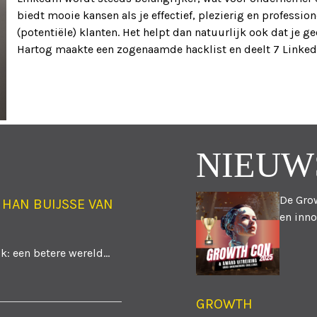
biedt mooie kansen als je effectief, plezierig en professio
(potentiële) klanten. Het helpt dan natuurlijk ook dat je
Hartog maakte een zogenaamde hacklist en deelt 7 Linked
NIEUW
De Grow
 HAN BUIJSSE VAN
en inno
: een betere wereld...
GROWTH