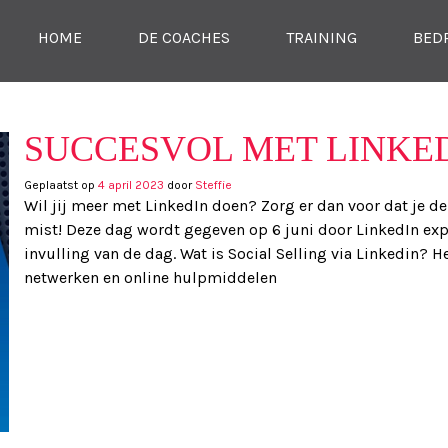
SKIP NAAR CONTENT
HOME
DE COACHES
TRAINING
BED
MENU
SUCCESVOL MET LINKE
Geplaatst op
4 april 2023
door
Steffie
Wil jij meer met LinkedIn doen? Zorg er dan voor dat je d
mist! Deze dag wordt gegeven op 6 juni door LinkedIn exper
invulling van de dag. Wat is Social Selling via Linkedin? H
netwerken en online hulpmiddelen