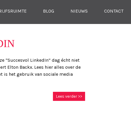
RIJFSRUIMTE
BLOG
NIEUWS
CONTACT
DIN
eze “Succesvol LinkedIn” dag écht niet
t Elton Backx. Lees hier alles over de
et is het gebruik van sociale media
Lees verder >>