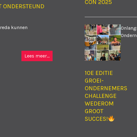
CON 2025
T ONDERSTEUND
Breda kunnen
Onlangs
Ondern
Lees meer...
10E EDITIE
GROEI-
ONDERNEMERS
CHALLENGE
WEDEROM
GROOT
SUCCES!