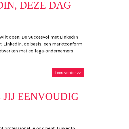
IN, DEZE DAG
n wilt doen! De Succesvol met LinkedIn
r: Linkedin, de basis, een marktconform
e netwerken met collega-ondernemers
Lees verder >>
E JIJ EENVOUDIG
f professional je ook bent. LinkedIn