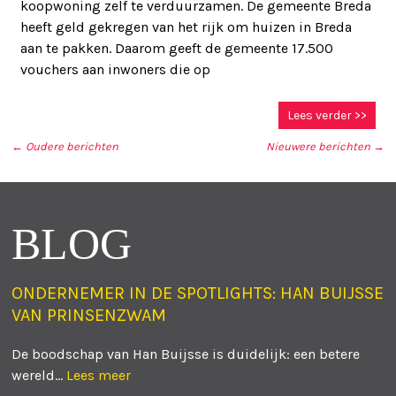
koopwoning zelf te verduurzamen. De gemeente Breda
heeft geld gekregen van het rijk om huizen in Breda
aan te pakken. Daarom geeft de gemeente 17.500
vouchers aan inwoners die op
Lees verder >>
←
Oudere berichten
Nieuwere berichten
→
BERICHT NAVIGATIE
BLOG
ONDERNEMER IN DE SPOTLIGHTS: HAN BUIJSSE
VAN PRINSENZWAM
De boodschap van Han Buijsse is duidelijk: een betere
wereld...
Lees meer